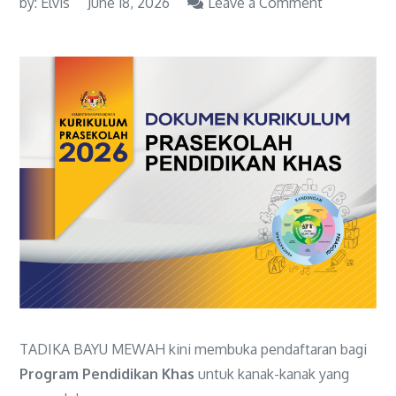
by:
Elvis
June 18, 2026
Leave a Comment
on
Pengambil
Kanak-
Kanak
Pendidikan
Khas
Kini
dibuka
Pendaftara
TADIKA BAYU MEWAH kini membuka pendaftaran bagi
Program Pendidikan Khas
untuk kanak-kanak yang